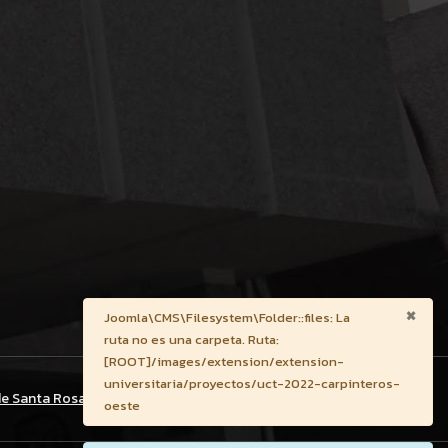
×
Advertencia
Joomla\CMS\Filesystem\Folder::files: La
ruta no es una carpeta. Ruta:
[ROOT]/images/extension/extension-
universitaria/proyectos/uct-2022-carpinteros-
de Santa Rosa
oeste