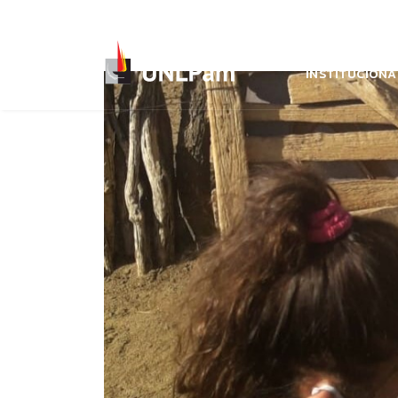
+54 (02954) 451600
info@unlpam.edu.ar
INSTITUCIONA