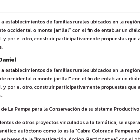
s a establecimientos de familias rurales ubicados en la regió
occidental o monte jarillal" con el fin de entablar un diál
l y por el otro, construir participativamente propuestas que 
s.
Daniel
s a establecimientos de familias rurales ubicados en la regió
occidental o monte jarillal" con el fin de entablar un diál
l y por el otro, construir participativamente propuestas que 
s.
dentes de otros proyectos vinculados a la temática, se esper
enético autóctono como lo es la "Cabra Colorada Pampeana". 
las bases de la "Investigación, Acción, Participativa" con el 