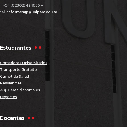
l: +54 (02302) 424655 -
ail:
informesgp@unlpam.edu.ar
Estudiantes
Comedores Universitarios
Transporte Gratuito
Carnet de Salud
Residencias
Alquileres disponibles
Deportes
Docentes