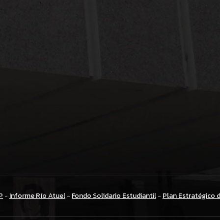
P
-
Informe Río Atuel
-
Fondo Solidario Estudiantil
-
Plan Estratégico 