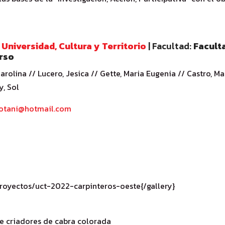
:
Universidad, Cultura y Territorio
| Facultad:
Faculta
rso
rolina // Lucero, Jesica // Gette, Maria Eugenia // Castro, Mar
y, Sol
kotani@hotmail.com
proyectos/uct-2022-carpinteros-oeste{/gallery}
e criadores de cabra colorada