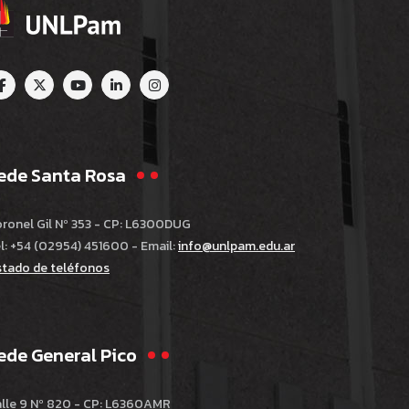
ede Santa Rosa
ronel Gil Nº 353 - CP: L6300DUG
l: +54 (02954) 451600 - Email:
info@unlpam.edu.ar
stado de teléfonos
ede General Pico
lle 9 Nº 820 - CP: L6360AMR