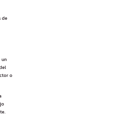
s de
e un
del
ctor o
a
jo
te.