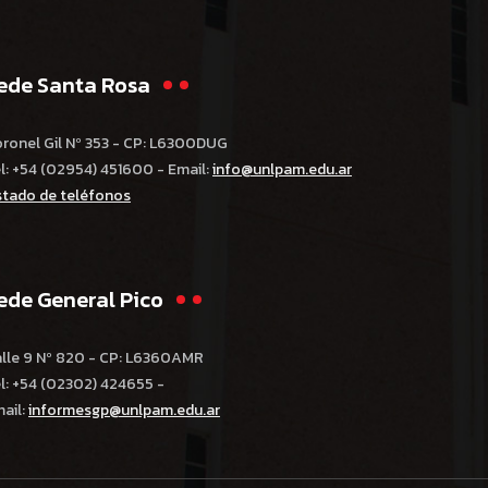
ede Santa Rosa
ronel Gil Nº 353 - CP: L6300DUG
l: +54 (02954) 451600 - Email:
info@unlpam.edu.ar
stado de teléfonos
ede General Pico
lle 9 Nº 820 - CP: L6360AMR
l: +54 (02302) 424655 -
ail:
informesgp@unlpam.edu.ar