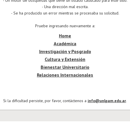
- Un motor de búsquedas que tiene un listado caducado para este sitio.
- Una dirección mal escrita.
- Se ha producido un error mientras se procesaba su solicitud.
Pruebe ingresando nuevamente a:
Home
Académica
Investigación y Posgrado
Cultura y Extensión
Bienestar Universitario
Relaciones Internacionales
Si la dificultad persiste, por favor, contáctenos a
info@unlpam.edu.ar
.