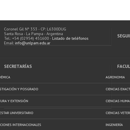
Coronel Gil Nº 353 - CP: L6300DUG
Santa Rosa - La Pampa - Argentina
SEGUI
Tel.: +54 (02954) 451600 -
Listado de teléfonos
Email:
info@unlpam.edu.ar
SECRETARÍAS
FACU
DÉMICA
AGRONOMIA
ESTIGACIÓN Y POSGRADO
CIENCIAS EXAC
URA Y EXTENSIÓN
CIENCIAS HUM
ESTAR UNIVERSITARIO
CIENCIAS VETER
CIONES INTERNACIONALES
INGENIERÍA