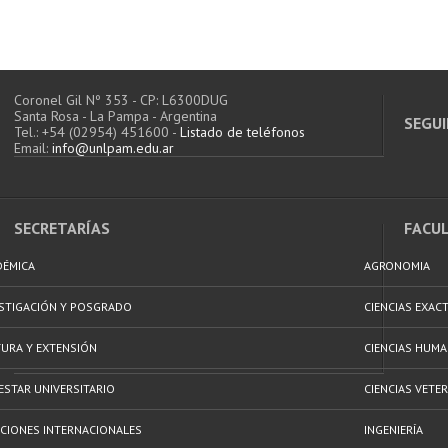
Coronel Gil Nº 353 - CP: L6300DUG
Santa Rosa - La Pampa - Argentina
SEGUI
Tel.: +54 (02954) 451600 -
Listado de teléfonos
Email:
info@unlpam.edu.ar
SECRETARÍAS
FACU
DÉMICA
AGRONOMIA
ESTIGACIÓN Y POSGRADO
CIENCIAS EXAC
URA Y EXTENSIÓN
CIENCIAS HUM
ESTAR UNIVERSITARIO
CIENCIAS VETER
CIONES INTERNACIONALES
INGENIERÍA