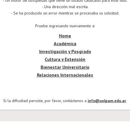
- Un motor de búsquedas que tiene un listado caducado para este sitio.
- Una dirección mal escrita.
- Se ha producido un error mientras se procesaba su solicitud.
Pruebe ingresando nuevamente a:
Home
Académica
Investigación y Posgrado
Cultura y Extensión
Bienestar Universitario
Relaciones Internacionales
Si la dificultad persiste, por favor, contáctenos a
info@unlpam.edu.ar
.